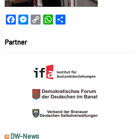
Facebook
Messenger
Copy
WhatsApp
Teilen
Link
Partner
DW-News