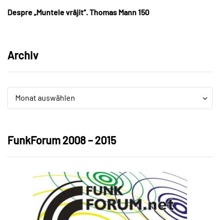
Despre „Muntele vrăjit“. Thomas Mann 150
Archiv
Archiv
Archiv
Monat auswählen
FunkForum 2008 – 2015