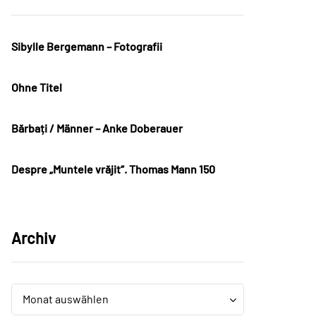
Sibylle Bergemann – Fotografii
Ohne Titel
Bărbați / Männer – Anke Doberauer
Despre „Muntele vrăjit“. Thomas Mann 150
Archiv
Archiv
Archiv
Monat auswählen