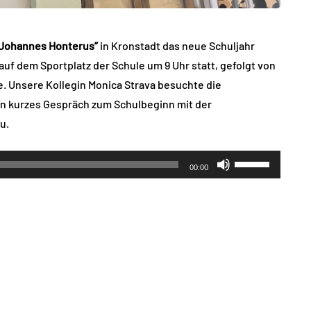
„Johannes Honterus”
in Kronstadt das neue Schuljahr
auf dem Sportplatz der Schule um 9 Uhr statt, gefolgt von
. Unsere Kollegin Monica Strava besuchte die
n kurzes Gespräch zum Schulbeginn mit der
u.
Pfeiltasten
00:00
Hoch/Runter
benutzen,
um
die
Lautstärke
zu
regeln.