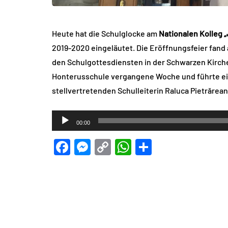
Heute hat die Schulglocke am
Nationalen Kolleg 
2019-2020 eingeläutet. Die Eröffnungsfeier fand 
den Schulgottesdiensten in der Schwarzen Kirche
Honterusschule vergangene Woche und führte ei
stellvertretenden Schulleiterin Raluca Pietrărean
Audio-
00:00
Player
Facebook
Messenger
Copy
WhatsApp
Teilen
Link