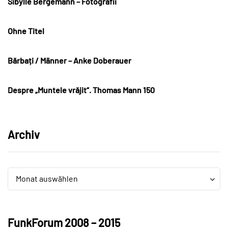
Sibylle Bergemann – Fotografii
Ohne Titel
Bărbați / Männer – Anke Doberauer
Despre „Muntele vrăjit“. Thomas Mann 150
Archiv
Archiv
Archiv
Monat auswählen
FunkForum 2008 – 2015