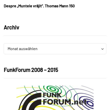
Despre „Muntele vrăjit“. Thomas Mann 150
Archiv
Archiv
Archiv
Monat auswählen
FunkForum 2008 – 2015