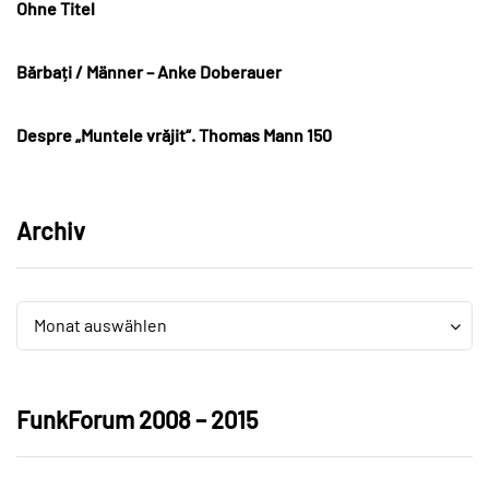
Ohne Titel
Bărbați / Männer – Anke Doberauer
Despre „Muntele vrăjit“. Thomas Mann 150
Archiv
Archiv
Archiv
Monat auswählen
FunkForum 2008 – 2015