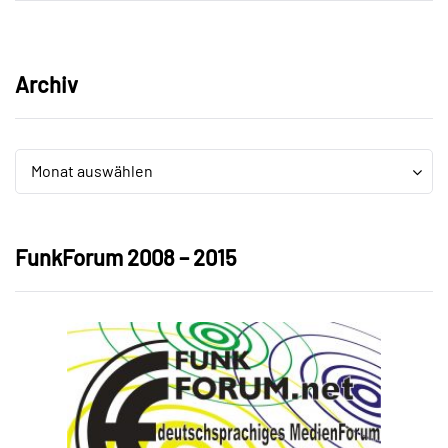
Archiv
Archiv
Archiv
Monat auswählen
FunkForum 2008 – 2015