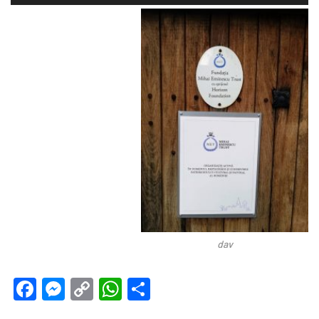
Player
dav
Facebook
Messenger
Copy
WhatsApp
Teilen
Link