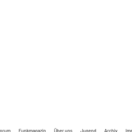
forum
Funkmagazin
Über uns
Jugend
Archiv
Im