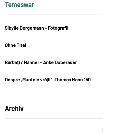
Temeswar
Sibylle Bergemann – Fotografii
Ohne Titel
Bărbați / Männer – Anke Doberauer
Despre „Muntele vrăjit“. Thomas Mann 150
Archiv
Archiv
Archiv