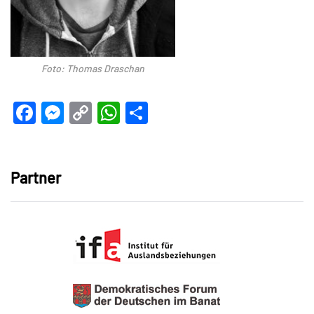
Foto: Thomas Draschan
Facebook
Messenger
Copy
WhatsApp
Teilen
Link
Partner