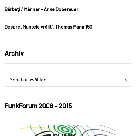
Bărbați / Männer – Anke Doberauer
Despre „Muntele vrăjit“. Thomas Mann 150
Archiv
Archiv
Archiv
Monat auswählen
FunkForum 2008 – 2015