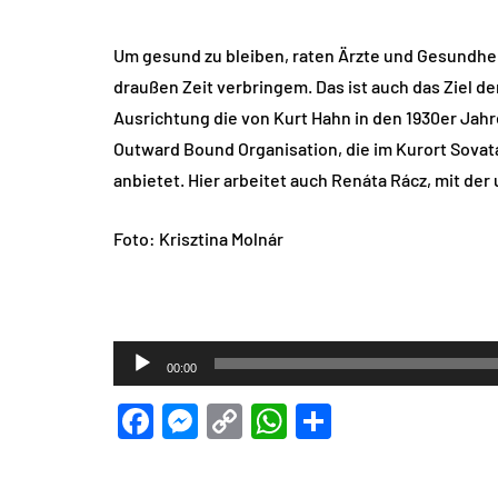
Um gesund zu bleiben, raten Ärzte und Gesundhei
draußen Zeit verbringem. Das ist auch das Ziel 
Ausrichtung die von Kurt Hahn in den 1930er Jah
Outward Bound Organisation, die im Kurort Sovata
anbietet. Hier arbeitet auch Renáta Rácz, mit der
Foto: Krisztina Molnár
Audio-
00:00
Player
Facebook
Messenger
Copy
WhatsApp
Teilen
Link