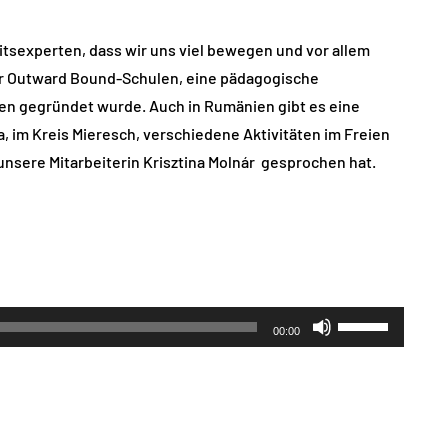
tsexperten, dass wir uns viel bewegen und vor allem
der Outward Bound-Schulen, eine pädagogische
ren gegründet wurde. Auch in Rumänien gibt es eine
, im Kreis Mieresch, verschiedene Aktivitäten im Freien
 unsere Mitarbeiterin Krisztina Molnár gesprochen hat.
Pfeiltasten
00:00
Hoch/Runter
benutzen,
um
die