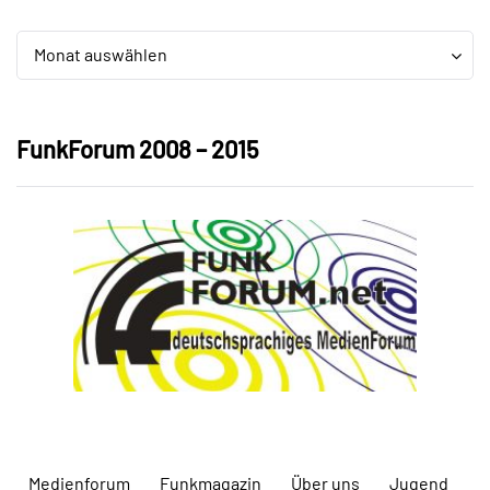
Archiv
Archiv
Monat auswählen
FunkForum 2008 – 2015
Medienforum
Funkmagazin
Über uns
Jugend