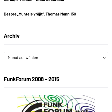
Despre „Muntele vrăjit“. Thomas Mann 150
Archiv
Archiv
Archiv
Monat auswählen
FunkForum 2008 – 2015