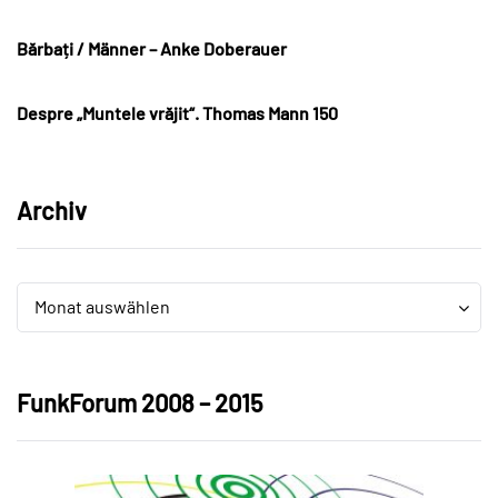
Bărbați / Männer – Anke Doberauer
Despre „Muntele vrăjit“. Thomas Mann 150
Archiv
Archiv
Archiv
Monat auswählen
FunkForum 2008 – 2015