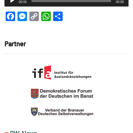
00:00
00:00
Player
Facebook
Messenger
Copy
WhatsApp
Teilen
Link
Partner