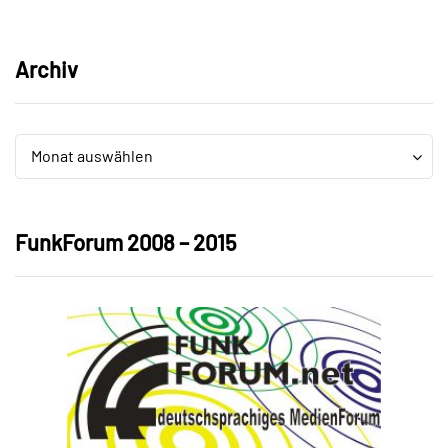
Archiv
Archiv
Archiv
Monat auswählen
FunkForum 2008 – 2015