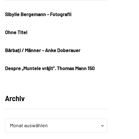
Sibylle Bergemann – Fotografii
Ohne Titel
Bărbați / Männer – Anke Doberauer
Despre „Muntele vrăjit“. Thomas Mann 150
Archiv
Archiv
Archiv
Monat auswählen