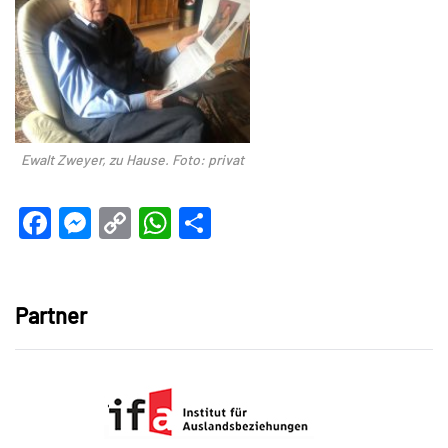
Ewalt Zweyer, zu Hause.
Foto: privat
Facebook
Messenger
Copy
WhatsApp
Teilen
Link
Partner