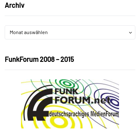
Archiv
Archiv
Archiv
Monat auswählen
FunkForum 2008 – 2015