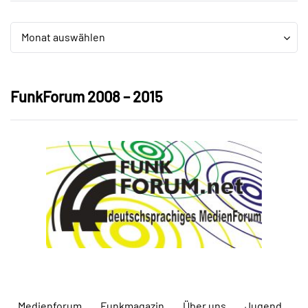
Archiv
Archiv
Monat auswählen
FunkForum 2008 – 2015
Medienforum
Funkmagazin
Über uns
Jugend