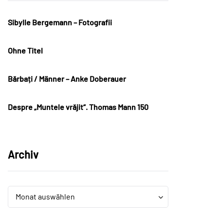
Sibylle Bergemann – Fotografii
Ohne Titel
Bărbați / Männer – Anke Doberauer
Despre „Muntele vrăjit“. Thomas Mann 150
Archiv
Archiv
Archiv
Monat auswählen