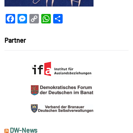
Facebook
Messenger
Copy
WhatsApp
Teilen
Link
Partner
DW-News