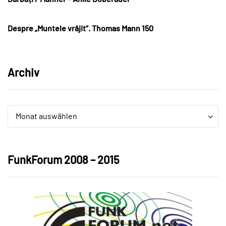
Despre „Muntele vrăjit“. Thomas Mann 150
Archiv
Archiv
Archiv
Monat auswählen
FunkForum 2008 – 2015