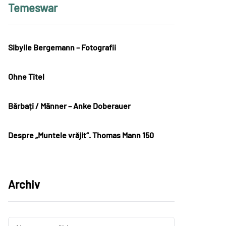
Temeswar
Sibylle Bergemann – Fotografii
Ohne Titel
Bărbați / Männer – Anke Doberauer
Despre „Muntele vrăjit“. Thomas Mann 150
Archiv
Archiv
Archiv