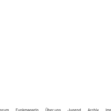
forum
Funkmagazin
Über uns
Jugend
Archiv
Im