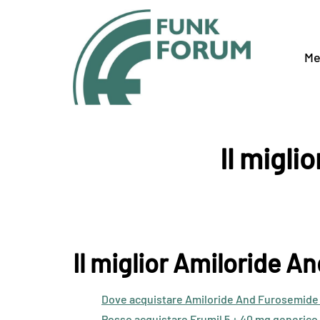
Me
Il migli
Il miglior Amiloride A
Dove acquistare Amiloride And Furosemide 
Posso acquistare Frumil 5 + 40 mg generico