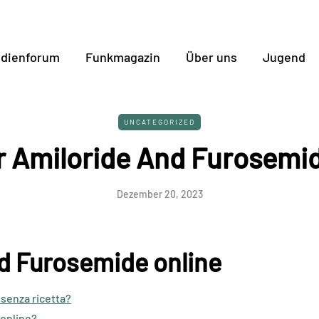
dienforum
Funkmagazin
Über uns
Jugend
UNCATEGORIZED
or Amiloride And Furosemi
Dezember 20, 2023
nd Furosemide online
senza ricetta?
 online?