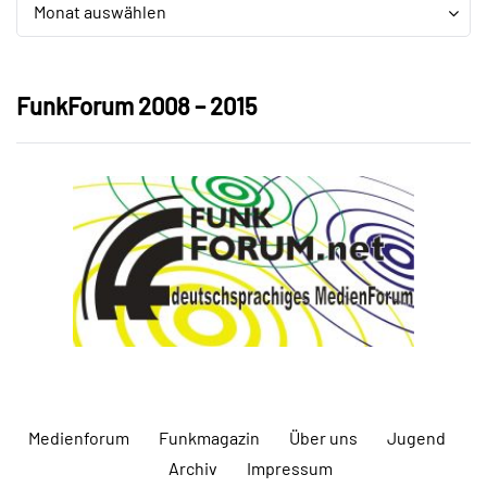
Archiv
Archiv
Monat auswählen
FunkForum 2008 – 2015
Medienforum
Funkmagazin
Über uns
Jugend
Archiv
Impressum