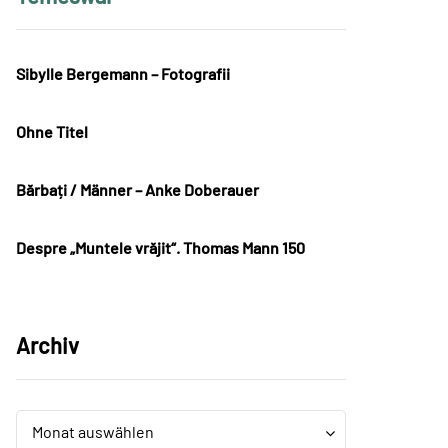
Sibylle Bergemann – Fotografii
Ohne Titel
Bărbați / Männer – Anke Doberauer
Despre „Muntele vrăjit“. Thomas Mann 150
Archiv
Archiv
Archiv
Monat auswählen