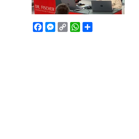
Facebook
Messenger
Copy
WhatsApp
Teilen
Link