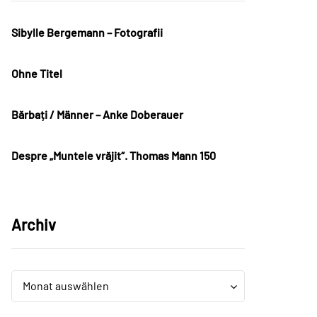
Sibylle Bergemann – Fotografii
Ohne Titel
Bărbați / Männer – Anke Doberauer
Despre „Muntele vrăjit“. Thomas Mann 150
Archiv
Archiv
Archiv
Monat auswählen