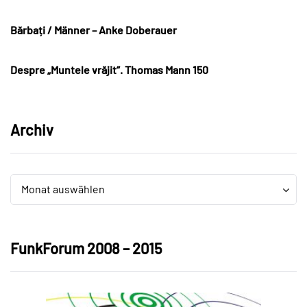
Bărbați / Männer – Anke Doberauer
Despre „Muntele vrăjit“. Thomas Mann 150
Archiv
Archiv
Archiv
Monat auswählen
FunkForum 2008 – 2015