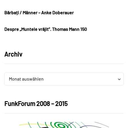
Bărbați / Männer – Anke Doberauer
Despre „Muntele vrăjit“. Thomas Mann 150
Archiv
Archiv
Archiv
Monat auswählen
FunkForum 2008 – 2015