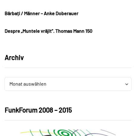
Bărbați / Männer – Anke Doberauer
Despre „Muntele vrăjit“. Thomas Mann 150
Archiv
Archiv
Archiv
Monat auswählen
FunkForum 2008 – 2015