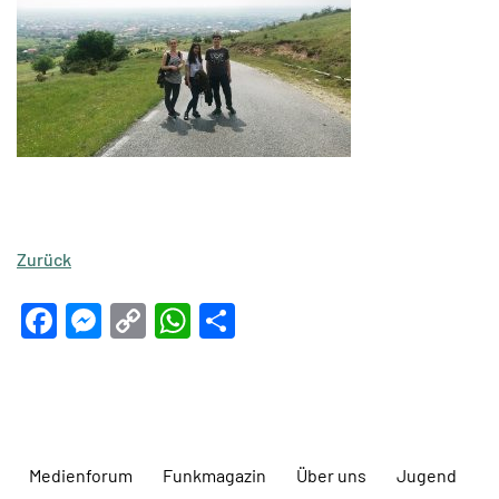
Zurück
Facebook
Messenger
Copy
WhatsApp
Teilen
Link
Medienforum
Funkmagazin
Über uns
Jugend