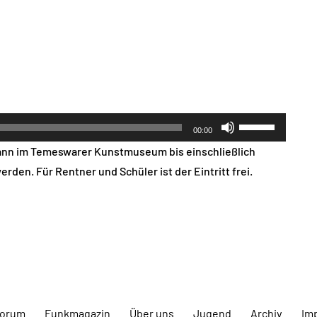
Pfeiltasten
00:00
Hoch/Runter
 kann im Temeswarer Kunstmuseum bis einschließlich
benutzen,
rden. Für Rentner und Schüler ist der Eintritt frei.
um
die
Lautstärke
zu
regeln.
forum
Funkmagazin
Über uns
Jugend
Archiv
Im