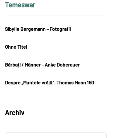
Temeswar
Sibylle Bergemann – Fotografii
Ohne Titel
Bărbați / Männer – Anke Doberauer
Despre „Muntele vrăjit“. Thomas Mann 150
Archiv
Archiv
Archiv