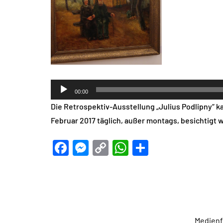
Audio-
00:00
Player
Die Retrospektiv-Ausstellung „Julius Podlipny“
Februar 2017 täglich, außer montags, besichtigt we
Facebook
Messenger
Copy
WhatsApp
Teilen
Link
Medien