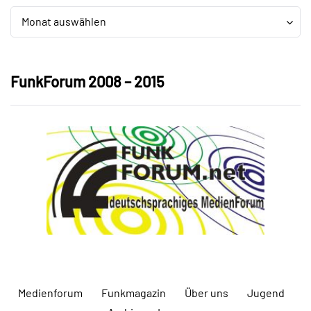
Archiv
Archiv
Monat auswählen
FunkForum 2008 – 2015
Medienforum
Funkmagazin
Über uns
Jugend