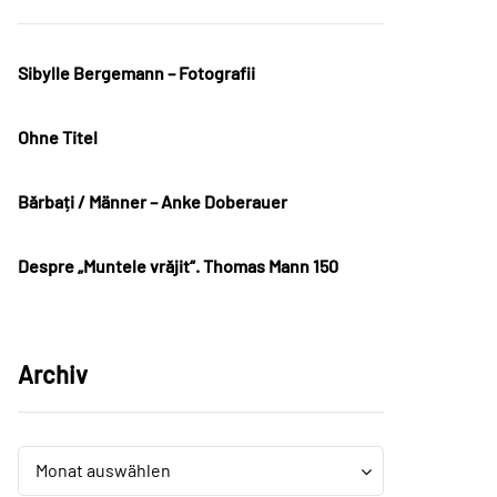
Sibylle Bergemann – Fotografii
Ohne Titel
Bărbați / Männer – Anke Doberauer
Despre „Muntele vrăjit“. Thomas Mann 150
Archiv
Archiv
Archiv
Monat auswählen