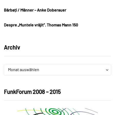
Bărbați / Männer – Anke Doberauer
Despre „Muntele vrăjit“. Thomas Mann 150
Archiv
Archiv
Archiv
Monat auswählen
FunkForum 2008 – 2015