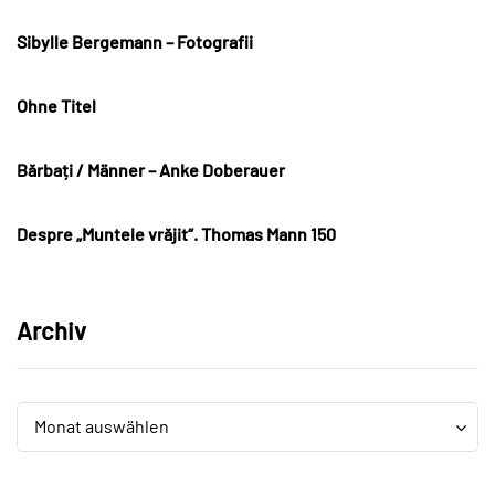
Sibylle Bergemann – Fotografii
Ohne Titel
Bărbați / Männer – Anke Doberauer
Despre „Muntele vrăjit“. Thomas Mann 150
Archiv
Archiv
Archiv
Monat auswählen