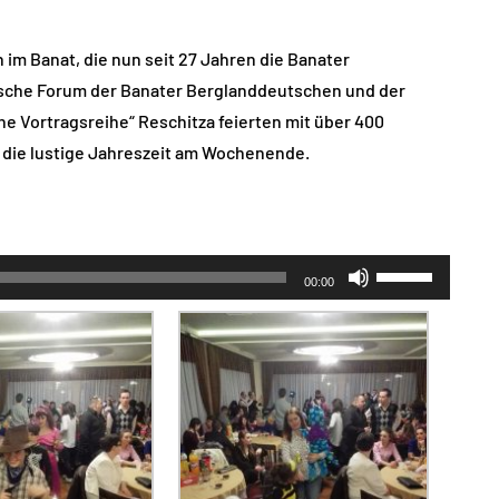
 im Banat, die nun seit 27 Jahren die Banater
sche Forum der Banater Berglanddeutschen und der
 Vortragsreihe“ Reschitza feierten mit über 400
 die lustige Jahreszeit am Wochenende.
Pfeiltasten
00:00
Hoch/Runter
benutzen,
um
die
Lautstärke
zu
regeln.