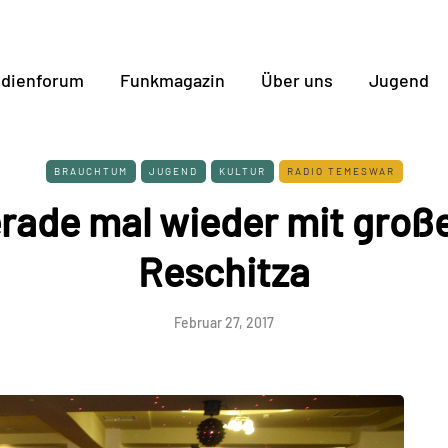
dienforum
Funkmagazin
Über uns
Jugend
BRAUCHTUM
JUGEND
KULTUR
RADIO TEMESWAR
ade mal wieder mit große
Reschitza
Februar 27, 2017