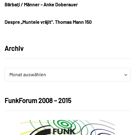
Bărbați / Männer – Anke Doberauer
Despre „Muntele vrăjit“. Thomas Mann 150
Archiv
Archiv
Archiv
Monat auswählen
FunkForum 2008 – 2015