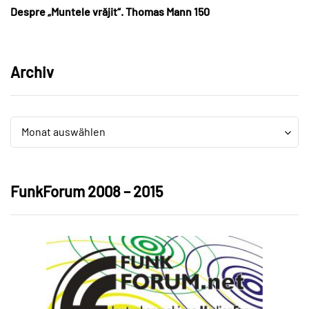
Despre „Muntele vrăjit“. Thomas Mann 150
Archiv
Archiv
Archiv
Monat auswählen
FunkForum 2008 – 2015