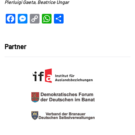
Pierluigi Gaeta,
Beatrice Ungar
Facebook
Messenger
Copy
WhatsApp
Teilen
Link
Partner