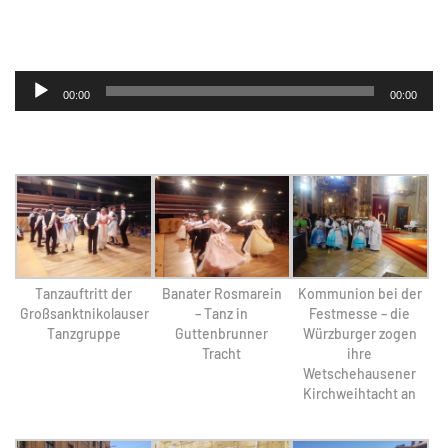
Audio-
00:00
00:00
Player
Tanzauftritt der
Banater Rosmarein
Kommunion bei der
Großsanktnikolauser
– Tanz in
Festmesse – die
Tanzgruppe
Guttenbrunner
Würzburger zogen
Tracht
ihre
Wetschehausener
Kirchweihtacht an