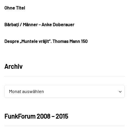
Ohne Titel
Bărbați / Männer – Anke Doberauer
Despre „Muntele vrăjit“. Thomas Mann 150
Archiv
Archiv
Archiv
Monat auswählen
FunkForum 2008 – 2015