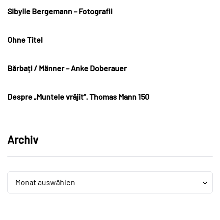
Sibylle Bergemann – Fotografii
Ohne Titel
Bărbați / Männer – Anke Doberauer
Despre „Muntele vrăjit“. Thomas Mann 150
Archiv
Archiv
Archiv
Monat auswählen