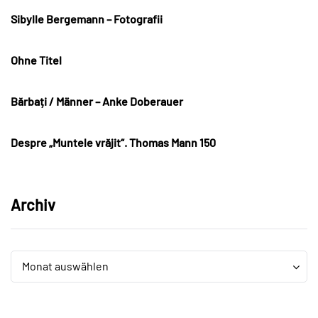
Sibylle Bergemann – Fotografii
Ohne Titel
Bărbați / Männer – Anke Doberauer
Despre „Muntele vrăjit“. Thomas Mann 150
Archiv
Archiv
Archiv
Monat auswählen