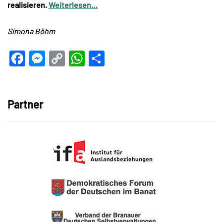
realisieren.
Weiterlesen…
Simona Böhm
Facebook
Messenger
Copy
WhatsApp
Teilen
Link
Partner