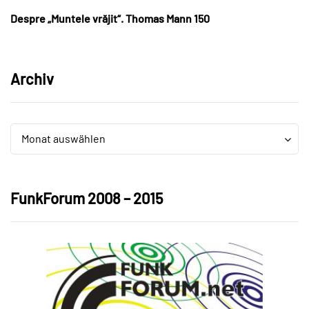
Despre „Muntele vrăjit“. Thomas Mann 150
Archiv
Archiv
Archiv
Monat auswählen
FunkForum 2008 – 2015