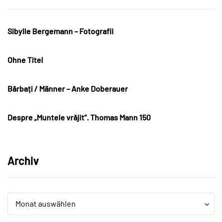
Sibylle Bergemann – Fotografii
Ohne Titel
Bărbați / Männer – Anke Doberauer
Despre „Muntele vrăjit“. Thomas Mann 150
Archiv
Archiv
Archiv
Monat auswählen