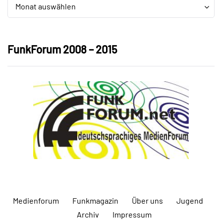
Archiv
Archiv
Monat auswählen
FunkForum 2008 – 2015
Medienforum
Funkmagazin
Über uns
Jugend
Archiv
Impressum