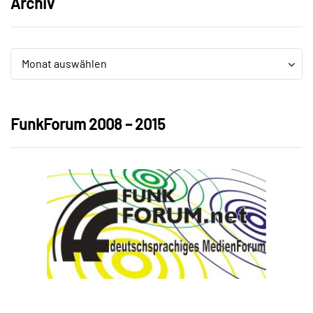
Archiv
Archiv
Archiv
Monat auswählen
FunkForum 2008 – 2015