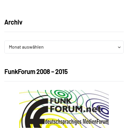
Archiv
Archiv
Archiv
Monat auswählen
FunkForum 2008 – 2015