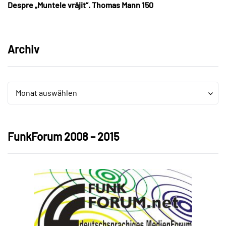
Despre „Muntele vrăjit“. Thomas Mann 150
Archiv
Archiv
Archiv
Monat auswählen
FunkForum 2008 – 2015