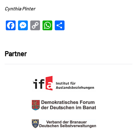
Cynthia Pinter
Facebook
Messenger
Copy
WhatsApp
Teilen
Link
Partner