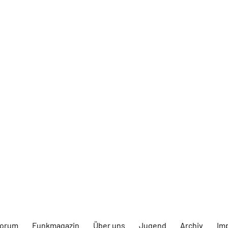
forum
Funkmagazin
Über uns
Jugend
Archiv
Im