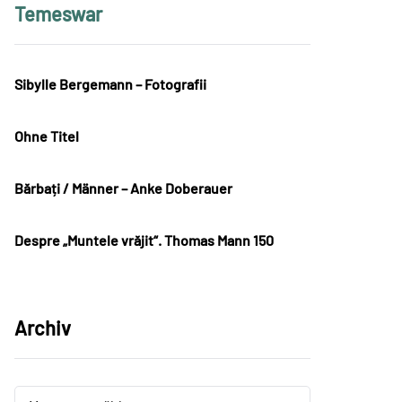
Temeswar
Sibylle Bergemann – Fotografii
Ohne Titel
Bărbați / Männer – Anke Doberauer
Despre „Muntele vrăjit“. Thomas Mann 150
Archiv
Archiv
Archiv