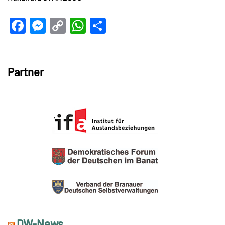
Facebook
Messenger
Copy
WhatsApp
Teilen
Link
Partner
DW-News